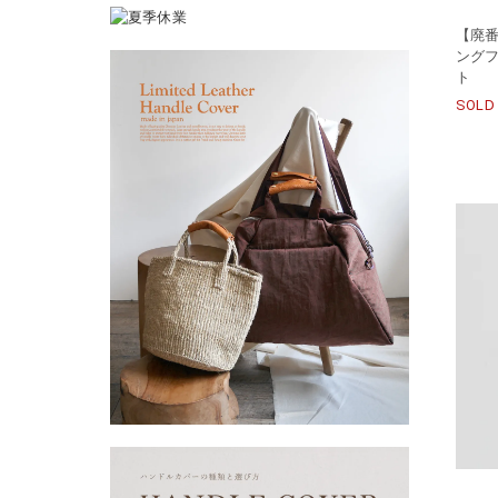
【廃番商
ングフ
ト
SOLD