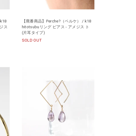
k18
【廃番商品】Perche?（ペルケ） / k18
メジス
hitotsubuリング ピアス - アメジス ト
(片耳タイプ)
SOLD OUT