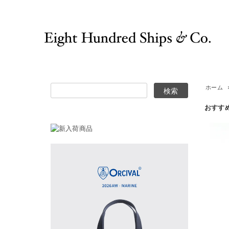
ホーム
おすす