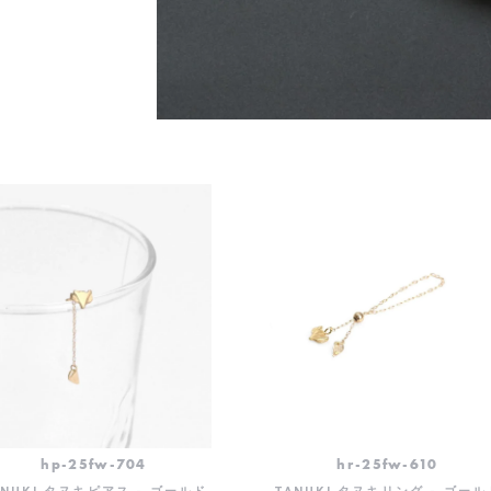
hp-25fw-704
hr-25fw-610