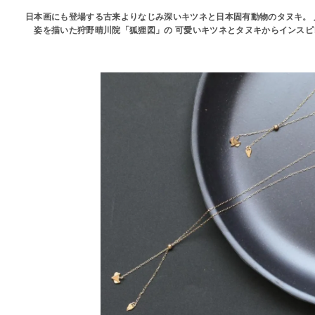
日本画にも登場する古来よりなじみ深いキツネと日本固有動物のタヌキ。
姿を描いた狩野晴川院「狐狸図」の 可愛いキツネとタヌキからインス