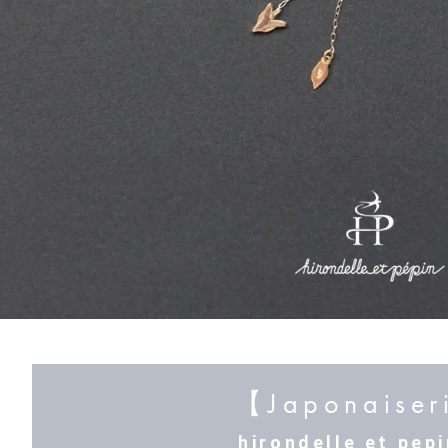
【Japonaise
hirondelle et pe