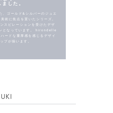
しました。
作られた、ゴールド&シルバーのジュエ
で、日本美術に焦点を置いたシリーズ。
インスピレーションを受けたデザ
っています。 hirondelle
ぴりハードな重厚感を感じるデザイ
ナップが揃います。
NUKI