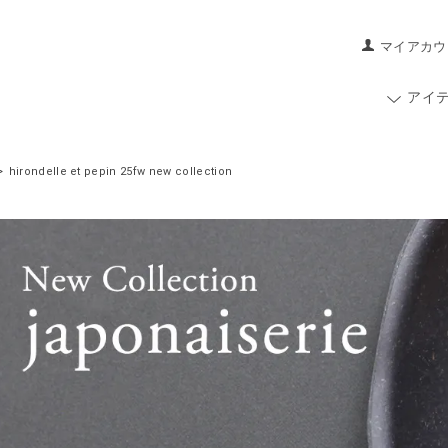
マイアカウ
アイ
>
hirondelle et pepin 25fw new collection