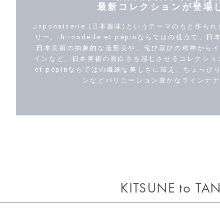
最新コレクションが登場
Japonaiserie (日本趣味)というテーマのもと
リー。 hirondelle et pépinならではの視点
日本美術の抽象的な造形美や、侘び寂びの精神から
インなど、日本美術の面白さを感じさせるコレクションとな
et pépinならではの繊細な美しさに加え、ちょっ
ンなどバリエーション豊かなラインナ
KITSUNE to TA