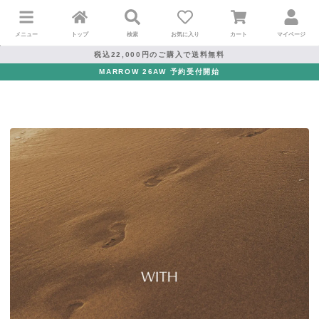
メニュー
トップ
検索
お気に入り
カート
マイページ
税込22,000円のご購入で送料無料
MARROW 26AW 予約受付開始