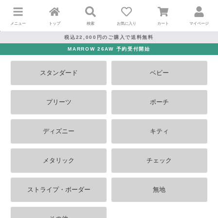
メニュー
トップ
検索
お気に入り
カート
マイページ
税込22,000円のご購入で送料無料
MARROW 26AW 予約受付開始
スタンダード
ベビー
プリーツ
ポーチ
ディズニー
キティ
メタリック
チェック
ストライプ・ボーダー
無地