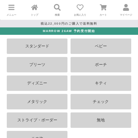
メニュー
トップ
検索
お気に入り
カート
マイページ
税込22,000円のご購入で送料無料
MARROW 26AW 予約受付開始
スタンダード
ベビー
プリーツ
ポーチ
ディズニー
キティ
メタリック
チェック
ストライプ・ボーダー
無地