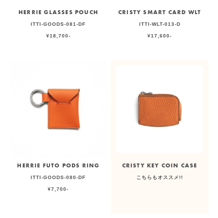
HERRIE GLASSES POUCH
CRISTY SMART CARD WLT
ITTI-GOODS-081-DF
ITTI-WLT-013-D
¥18,700-
¥17,600-
HERRIE FUTO PODS RING
CRISTY KEY COIN CASE
ITTI-GOODS-080-DF
こちらもオススメ!!
¥7,700-