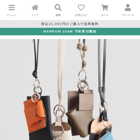
メニュー
トップ
検索
お気に入り
カート
マイページ
税込22,000円のご購入で送料無料
MARROW 26AW 予約受付開始