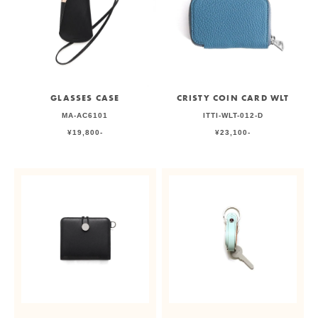
GLASSES CASE
CRISTY COIN CARD WLT
MA-AC6101
ITTI-WLT-012-D
¥19,800-
¥23,100-