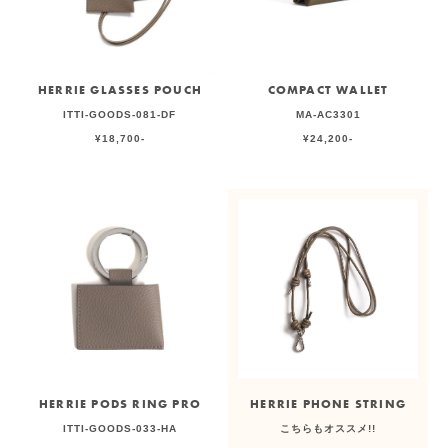
HERRIE GLASSES POUCH
COMPACT WALLET
ITTI-GOODS-081-DF
MA-AC3301
¥18,700-
¥24,200-
HERRIE PODS RING PRO
HERRIE PHONE STRING
ITTI-GOODS-033-HA
こちらもオススメ!!