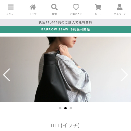
メニュー
トップ
検索
お気に入り
カート
マイページ
税込22,000円のご購入で送料無料
MARROW 26AW 予約受付開始
ITTI (イッチ)