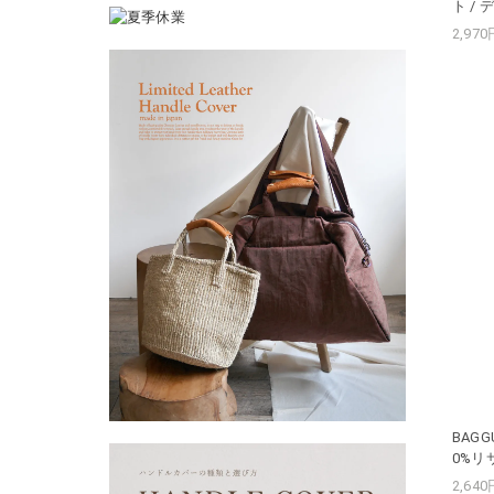
ト /
2,97
BAGG
0%リ
2,64