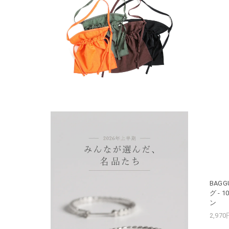
BAGG
グ -
ン
2,97