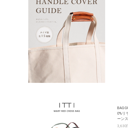
BAGG
0%リ
ーン
3,63