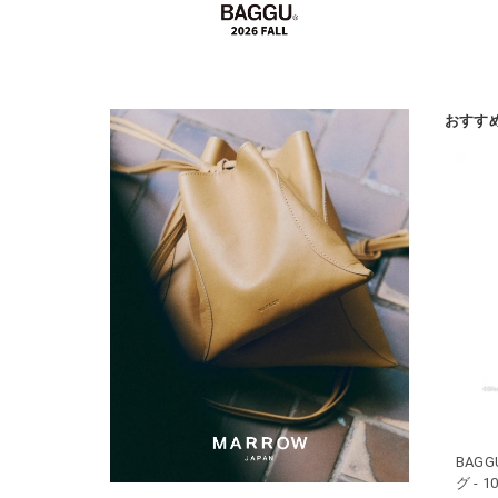
おすす
BAGG
グ -