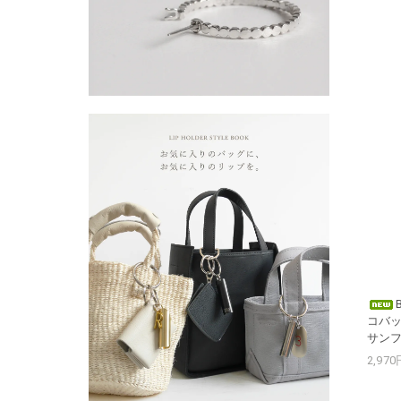
コバッ
サン
2,97