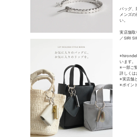
バッグ、
メンズの
い。
実店舗取り扱
／SIRI 
※hiro
います。
※一部ご
詳しくは
※実店舗
※ポイン