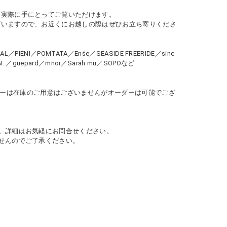
を実際に手にとってご覧いただけます。
ざいますので、お近くにお越しの際はぜひお立ち寄りくださ
IENI／POMTATA／Enśe／SEASIDE FREERIDE／sinc
WN. ／guepard／mnoi／Sarah mu／SOPOなど
アクセサリーは在庫のご用意はございませんがオーダーは可能でござ
。詳細はお気軽にお問合せください。
せんのでご了承ください。