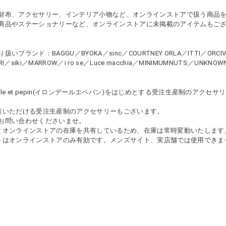
財布、アクセサリー、インテリア小物など、オンラインストアで扱う商品
商品やステーショナリーなど、オンラインストアに未掲載のアイテムもご
いブランド：BAGGU／BYOKA／sinc／COURTNEY ORLA／ITTI／ORCIVAL／P
SIRI／siki／MARROW／i ro se／Luce macchia／MINIMUMNUTS／UNKNO
ndelle et pepin(イロンデールエペパン)をはじめとする受注生産制の
覧いただける受注生産制のアクセサリーもございます。
お問い合わせくださいませ。
とオンラインストアの在庫を共有しているため、在庫は常時変動いたします
トはオンラインストアのみ有効です。メンズサイト、実店舗では使用できま