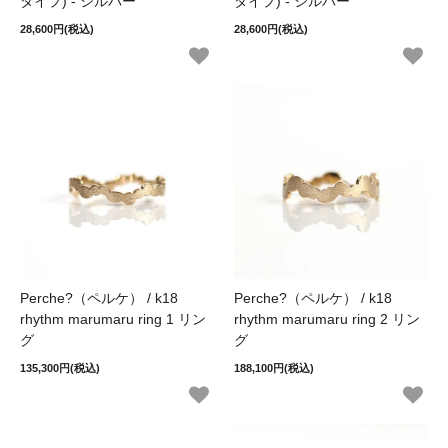
タイプ) - シルバー
タイプ) - シルバー
28,600円(税込)
28,600円(税込)
Perche?（ペルケ） / k18
Perche?（ペルケ） / k18
rhythm marumaru ring 1 リン
rhythm marumaru ring 2 リン
グ
グ
135,300円(税込)
188,100円(税込)