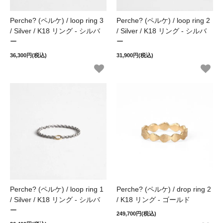
Perche? (ペルケ) / loop ring 3
Perche? (ペルケ) / loop ring 2
/ Silver / K18 リング - シルバ
/ Silver / K18 リング - シルバ
ー
ー
36,300円(税込)
31,900円(税込)
Perche? (ペルケ) / loop ring 1
Perche? (ペルケ) / drop ring 2
/ Silver / K18 リング - シルバ
/ K18 リング - ゴールド
ー
249,700円(税込)