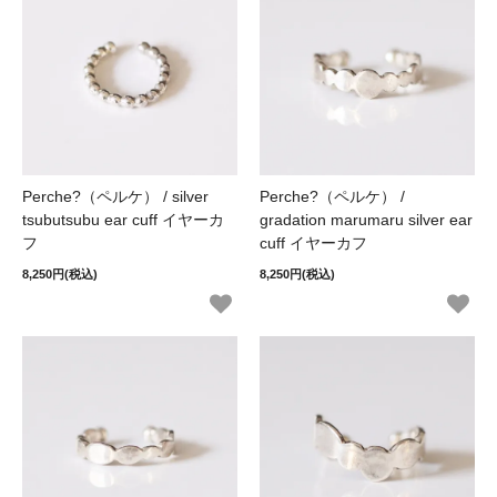
Perche?（ペルケ） / silver
Perche?（ペルケ） /
tsubutsubu ear cuff イヤーカ
gradation marumaru silver ear
フ
cuff イヤーカフ
8,250円(税込)
8,250円(税込)