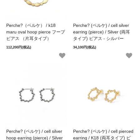
Perche?（ペルケ） / k18
Perche? (ペルケ) / cell silver
maru oval hoop pierce フープ
earring (pierce) / Silver (両耳
ピアス （片耳タイプ）
タイプ) ピアス - シルバー
112,200円(税込)
34,100円(税込)
Perche? (ペルケ) / cell silver
Perche? (ペルケ) / cell pierced
hoop earring (pierce) / Silver
earring / K18 (両耳タイプ) ピ