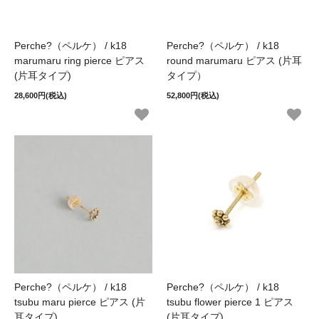
Perche?（ペルケ） / k18
Perche?（ペルケ） / k18
marumaru ring pierce ピアス
round marumaru ピアス (片耳
(片耳タイプ)
タイプ）
28,600円(税込)
52,800円(税込)
Perche?（ペルケ） / k18
Perche?（ペルケ） / k18
tsubu maru pierce ピアス (片
tsubu flower pierce 1 ピアス
耳タイプ)
(片耳タイプ)