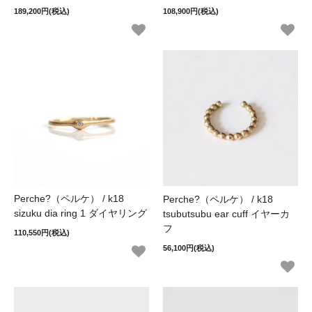
189,200円(税込)
108,900円(税込)
Perche?（ペルケ） / k18
Perche?（ペルケ） / k18
sizuku dia ring 1 ダイヤリング
tsubutsubu ear cuff イヤーカ
フ
110,550円(税込)
56,100円(税込)