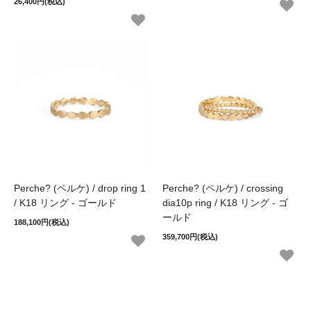
26,400円(税込)
Perche? (ペルケ) / drop ring 1
Perche? (ペルケ) / crossing
/ K18 リング - ゴールド
dia10p ring / K18 リング - ゴ
ールド
188,100円(税込)
359,700円(税込)