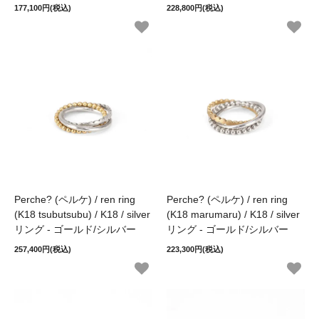
177,100円(税込)
228,800円(税込)
Perche? (ペルケ) / ren ring
Perche? (ペルケ) / ren ring
(K18 tsubutsubu) / K18 / silver
(K18 marumaru) / K18 / silver
リング - ゴールド/シルバー
リング - ゴールド/シルバー
257,400円(税込)
223,300円(税込)