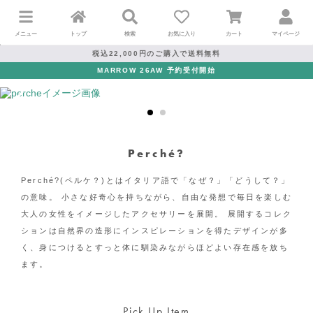
メニュー
トップ
検索
お気に入り
カート
マイページ
税込22,000円のご購入で送料無料
MARROW 26AW 予約受付開始
Perché?
Perché?(ペルケ？)とはイタリア語で「なぜ？」「どうして？」
の意味。 小さな好奇心を持ちながら、自由な発想で毎日を楽しむ
大人の女性をイメージしたアクセサリーを展開。 展開するコレク
ションは自然界の造形にインスピレーションを得たデザインが多
く、身につけるとすっと体に馴染みながらほどよい存在感を放ち
ます。
Pick Up Item