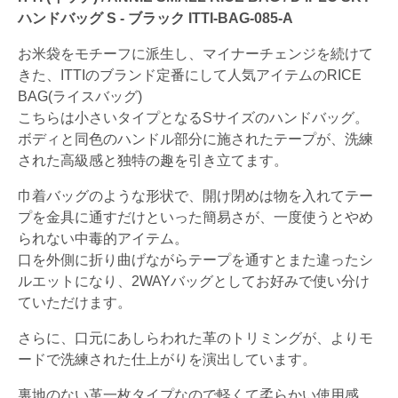
ハンドバッグ S - ブラック ITTI-BAG-085-A
お米袋をモチーフに派生し、マイナーチェンジを続けて
きた、ITTIのブランド定番にして人気アイテムのRICE
BAG(ライスバッグ)
こちらは小さいタイプとなるSサイズのハンドバッグ。
ボディと同色のハンドル部分に施されたテープが、洗練
された高級感と独特の趣を引き立てます。
巾着バッグのような形状で、開け閉めは物を入れてテー
プを金具に通すだけといった簡易さが、一度使うとやめ
られない中毒的アイテム。
口を外側に折り曲げながらテープを通すとまた違ったシ
ルエットになり、2WAYバッグとしてお好みで使い分け
ていただけます。
さらに、口元にあしらわれた革のトリミングが、よりモ
ードで洗練された仕上がりを演出しています。
裏地のない革一枚タイプなので軽くて柔らかい使用感。