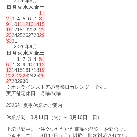
2026年8月
日
月
火
水
木
金
土
1
2
3
4
5
6
7
8
9
10
11
12
13
14
15
16
17
18
19
20
21
22
23
24
25
26
27
28
29
30
31
2026年9月
日
月
火
水
木
金
土
1
2
3
4
5
6
7
8
9
10
11
12
13
14
15
16
17
18
19
20
21
22
23
24
25
26
27
28
29
30
※オンラインストアの営業日カレンダーです。
実店舗定休日：月曜/火曜
2026年 夏季休業のご案内
休業期間：8月11日（火）～ 8月16日（日）
上記期間中にご注文いただいた商品の発送、お問合せに
つきましては、8月17日（月）以降、順次対応させてい