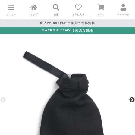
メニュー
トップ
検索
お気に入り
カート
マイページ
税込22,000円のご購入で送料無料
MARROW 26AW 予約受付開始