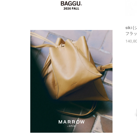
siki
フラット
140,