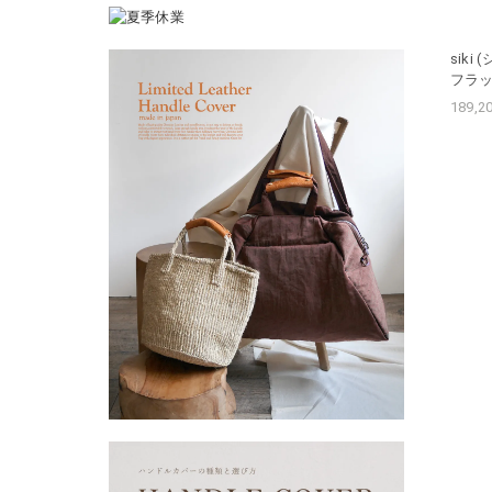
siki
フラット
189,