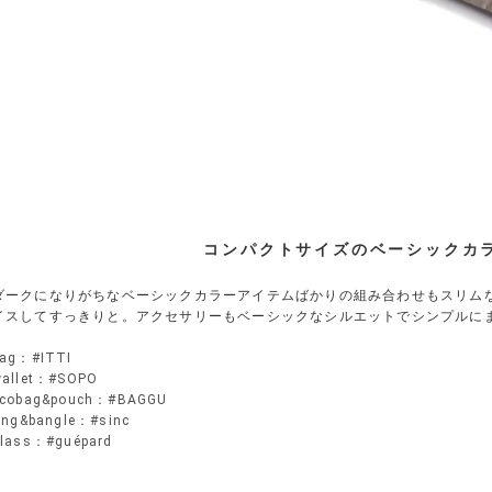
コンパクトサイズのベーシックカ
ダークになりがちなベーシックカラーアイテムばかりの組み合わせもスリム
イスしてすっきりと。アクセサリーもベーシックなシルエットでシンプルに
ag：#ITTI
allet：#SOPO
ecobag&pouch：#BAGGU
ing&bangle：#sinc
lass：#guépard