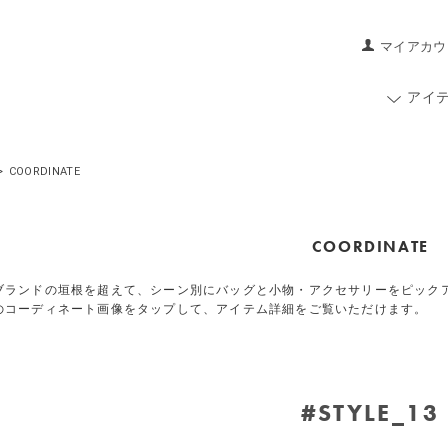
マイアカウ
アイ
>
COORDINATE
COORDINATE
ブランドの垣根を超えて、シーン別にバッグと小物・アクセサリーをピック
のコーディネート画像をタップして、アイテム詳細をご覧いただけます。
#STYLE_13