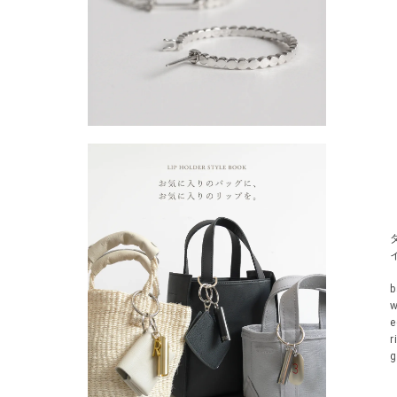
b
w
r
g