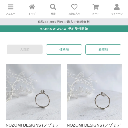
メニュー
トップ
検索
お気に入り
カート
マイページ
税込22,000円のご購入で送料無料
MARROW 26AW 予約受付開始
人気順
価格順
新着順
NOZOMI DESIGNS (ノゾミデ
NOZOMI DESIGNS (ノゾミデ