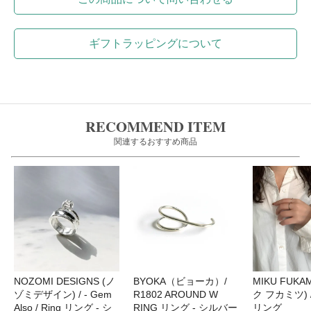
ギフトラッピングについて
RECOMMEND ITEM
関連するおすすめ商品
NOZOMI DESIGNS (ノ
BYOKA（ビョーカ）/
MIKU FUKA
ゾミデザイン) / - Gem
R1802 AROUND W
ク フカミツ) 
Also / Ring リング - シ
RING リング - シルバー
リング