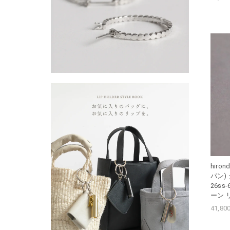
hiro
パン) 
26ss
ーン 
41,8