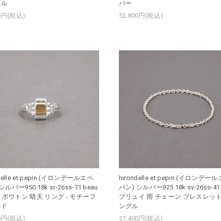
グル
バー
00円(税込)
52,800円(税込)
ndelle et pepin (イロンデールエペ
hirondelle et pepin (イロンデー
ルバー950 18k sr-26ss-71 beau
パン) シルバー925 18k sv-26ss-41 
ps ボウトン 晴天 リング - モチーフ
プリュイ 雨 チェーン ブレスレット
ルド
ングル
00円(税込)
37,400円(税込)