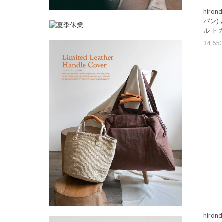
hiro
パン) /
ル ト
34,6
hiro