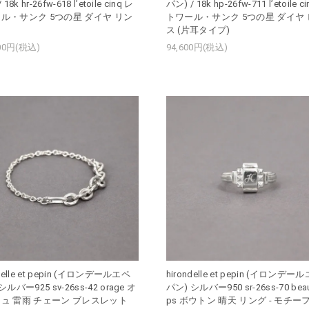
18k hr-26fw-618 l’etoile cinq レ
パン) / 18k hp-26fw-711 l’etoile c
ル・サンク 5つの星 ダイヤ リン
トワール・サンク 5つの星 ダイヤ
ス (片耳タイプ)
000円(税込)
94,600円(税込)
ndelle et pepin (イロンデールエペ
hirondelle et pepin (イロンデー
シルバー925 sv-26ss-42 orage オ
パン) シルバー950 sr-26ss-70 bea
ュ 雷雨 チェーン ブレスレット
ps ボウトン 晴天 リング - モチー