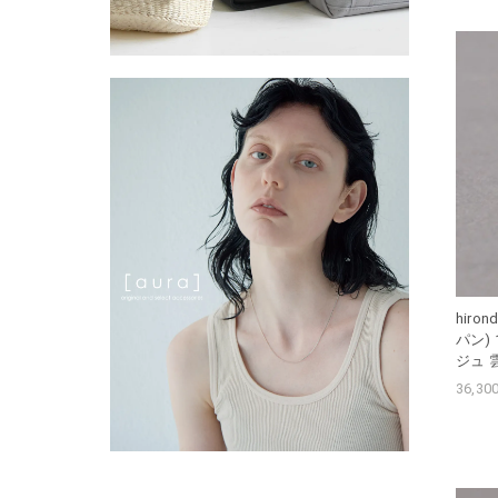
hiro
パン) 
ジュ 
36,3