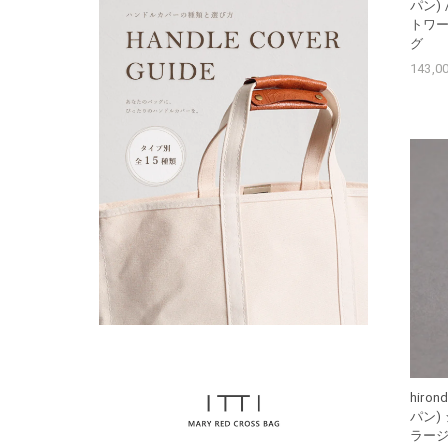
パン) / 
トワー
グ
143,
hiro
パン) 
ラージ