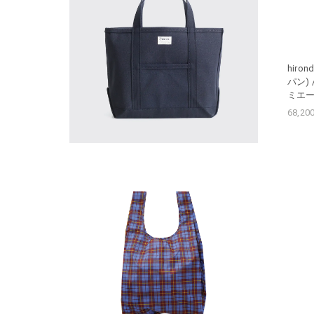
hiro
パン) /
ミエー
68,2