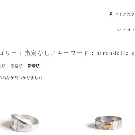
マイアカウ
アイ
リー：指定なし／キーワード：hirondelle et 
め順
|
価格順
|
新着順
件の商品が見つかりました