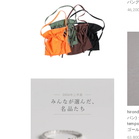
バン
46,2
hiro
パン) シ
tem
ゴー
63,8