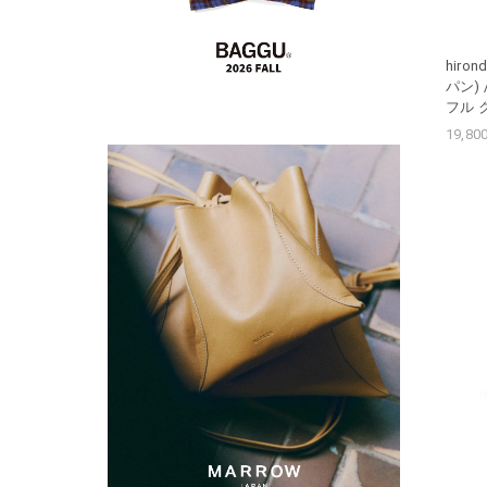
hiro
パン) /
フル 
19,8