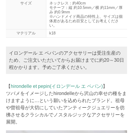
サイズ
ネックレス：約40cm
モチーフ：縦 約10.5mm／横 約11mm／厚
み 約0.9mm
※ハンドメイド商品の特性上、サイズは個
体差があるため目安としてお考えくださ
い。
マテリアル
k18
イロンデール エ ペパンのアクセサリーは受注生産の
ため、ご注文いただいてからお届けまでに約20～30日
程かかります。予めご了承ください。
【
hirondelle et pepin(イロンデール エ ペパン)
】
ツバメをイメージしたhirondelleから沢山の幸せの種をま
けますように…という願いを込められたブランド。祖母
や曽祖母が大切にしていたアンティークジュエリーを彷
彿させるクラシカルでノスタルジックなアクセサリーを
展開。