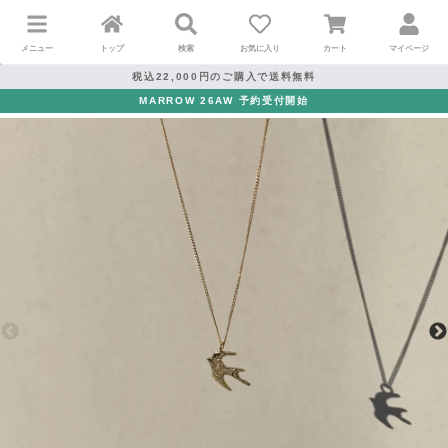
メニュー
トップ
検索
お気に入り
カート
マイページ
税込22,000円のご購入で送料無料
MARROW 26AW 予約受付開始