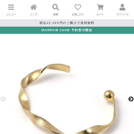
メニュー
トップ
検索
お気に入り
カート
マイページ
税込22,000円のご購入で送料無料
MARROW 26AW 予約受付開始