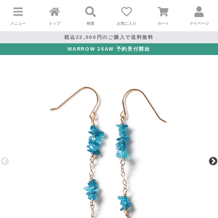
メニュー
トップ
検索
お気に入り
カート
マイページ
税込22,000円のご購入で送料無料
MARROW 26AW 予約受付開始