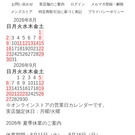
お問い合わせ
実店舗のご案内
ログイン
メルマガ登録・解除
メンズストア
特定商取引法に基づく表記
プライバシーポリシー
2026年8月
日
月
火
水
木
金
土
1
2
3
4
5
6
7
8
9
10
11
12
13
14
15
16
17
18
19
20
21
22
23
24
25
26
27
28
29
30
31
2026年9月
日
月
火
水
木
金
土
1
2
3
4
5
6
7
8
9
10
11
12
13
14
15
16
17
18
19
20
21
22
23
24
25
26
27
28
29
30
※オンラインストアの営業日カレンダーです。
実店舗定休日：月曜/火曜
2026年 夏季休業のご案内
休業期間：8月11日（火）～ 8月16日（日）