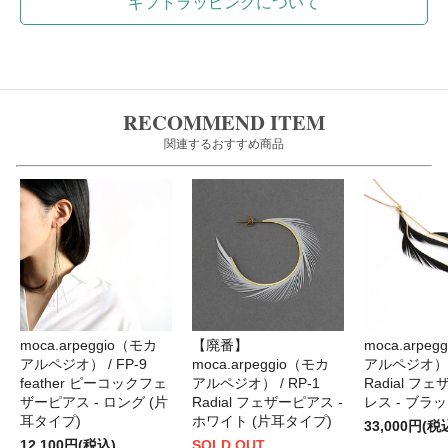
ギフトラッピングについて
RECOMMEND ITEM
関連するおすすめ商品
moca.arpeggio（モカ
【廃番】
moca.arpe
アルペジオ） / FP-9
moca.arpeggio（モカ
アルペジオ） /
feather ピーコックフェ
アルペジオ） / RP-1
Radial フ
ザーピアス - ロング (片
Radial フェザーピアス -
レス - ブラ
耳タイプ)
ホワイト (片耳タイプ)
33,000円(税
12,100円(税込)
SOLD OUT