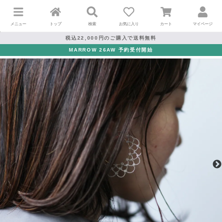
メニュー
トップ
検索
お気に入り
カート
マイページ
税込22,000円のご購入で送料無料
MARROW 26AW 予約受付開始