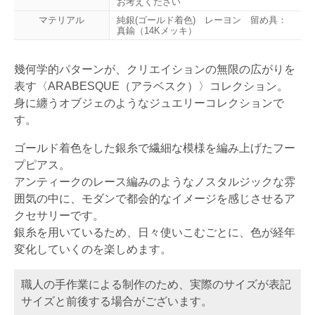
お考えください
マテリアル
純銀(ゴールド着色) レーヨン 留め具：
真鍮（14Kメッキ）
幾何学的パターンが、クリエイションの無限の広がりを
表す〈ARABESQUE（アラベスク）〉コレクション。
身に纏うオブジェのようなジュエリーコレクションで
す。
ゴールド着色をした銀糸で繊細な模様を編み上げたフー
プピアス。
アンティークのレース編みのようなノスタルジックな雰
囲気の中に、モダンで都会的なイメージを感じさせるア
クセサリーです。
銀糸を用いているため、日々使いこむごとに、色が経年
変化していくのを楽しめます。
職人の手作業による制作のため、実際のサイズが表記
サイズと前後する場合がございます。