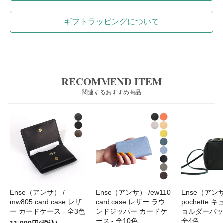
ギフトラッピングについて
RECOMMEND ITEM
関連するおすすめ商品
Ense（アンサ） /
Ense（アンサ） /ew110
Ense（アンサ）
mw805 card case レザ
card case レザー ラウ
pochette 
ー カードケース - 全3色
ンドジッパー カードケ
ョルダーバッグ 
ース - 全10色
全4色