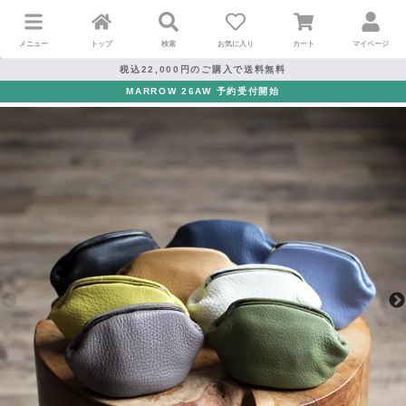
メニュー
トップ
検索
お気に入り
カート
マイページ
税込22,000円のご購入で送料無料
MARROW 26AW 予約受付開始