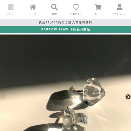
メニュー
トップ
検索
お気に入り
カート
マイページ
税込22,000円のご購入で送料無料
MARROW 26AW 予約受付開始