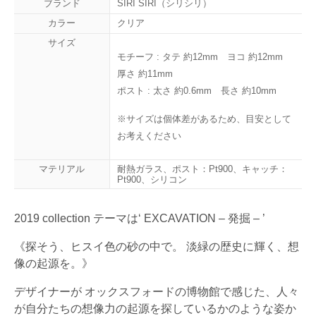
ブランド
SIRI SIRI（シリシリ）
カラー
クリア
サイズ
モチーフ : タテ 約12mm ヨコ 約12mm
厚さ 約11mm
ポスト : 太さ 約0.6mm 長さ 約10mm
※サイズは個体差があるため、目安として
お考えください
マテリアル
耐熱ガラス、ポスト：Pt900、キャッチ：
Pt900、シリコン
2019 collection テーマは‘ EXCAVATION – 発掘 – ’
《探そう、ヒスイ色の砂の中で。 淡緑の歴史に輝く、想
像の起源を。》
デザイナーが オックスフォードの博物館で感じた、人々
が自分たちの想像力の起源を探しているかのような姿か