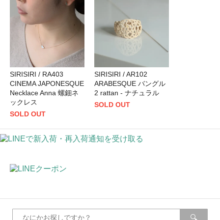
SIRISIRI / RA403
SIRISIRI / AR102
CINEMA JAPONESQUE
ARABESQUE バングル
Necklace Anna 螺鈿ネ
2 rattan - ナチュラル
ックレス
SOLD OUT
SOLD OUT