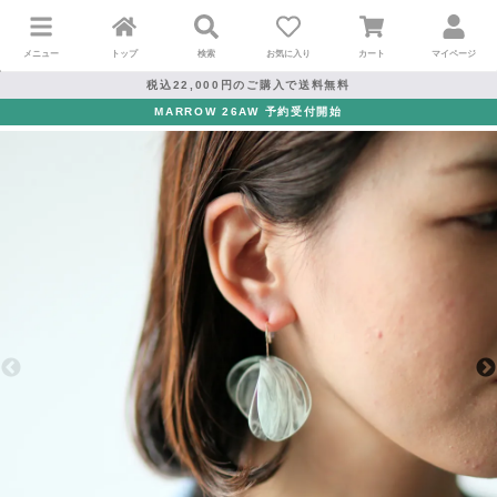
メニュー
トップ
検索
お気に入り
カート
マイページ
税込22,000円のご購入で送料無料
MARROW 26AW 予約受付開始