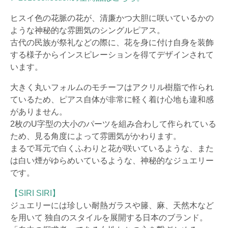
ヒスイ色の花脈の花が、清廉かつ大胆に咲いているかの
ような神秘的な雰囲気のシングルピアス。
古代の民族が祭礼などの際に、花を身に付け自身を装飾
する様子からインスピレーションを得てデザインされて
います。
大きく丸いフォルムのモチーフはアクリル樹脂で作られ
ているため、ピアス自体が非常に軽く着け心地も違和感
がありません。
2枚のU字型の大小のパーツを組み合わして作られている
ため、見る角度によって雰囲気がかわります。
まるで耳元で白くふわりと花が咲いているような、また
は白い煙がゆらめいているような、神秘的なジュエリー
です。
【SIRI SIRI】
ジュエリーには珍しい耐熱ガラスや籐、麻、天然木など
を用いて 独自のスタイルを展開する日本のブランド。