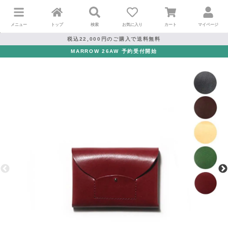
メニュー
トップ
検索
お気に入り
カート
マイページ
税込22,000円のご購入で送料無料
MARROW 26AW 予約受付開始