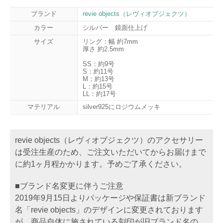
ブランド
revie objects（レヴィオブジェクツ）
カラー
シルバー 鏡面仕上げ
サイズ
リング：幅 約7mm
厚さ 約2.5mm
SS：約9号
S：約11号
M：約13号
L：約15号
LL：約17号
マテリアル
silver925にロジウムメッキ
revie objects（レヴィオブジェクツ）のアクセサリー
は受注生産のため、ご注文いただいてからお届けまで
に約1ヶ月程かかります。予めご了承ください。
■ブランド名変更に伴うご注意
2019年9月15日よりパッケージや保証書は新ブランド
名「revie objects」のデザインに変更されております
が、商品自体に施されている刻印が旧ブランド名の