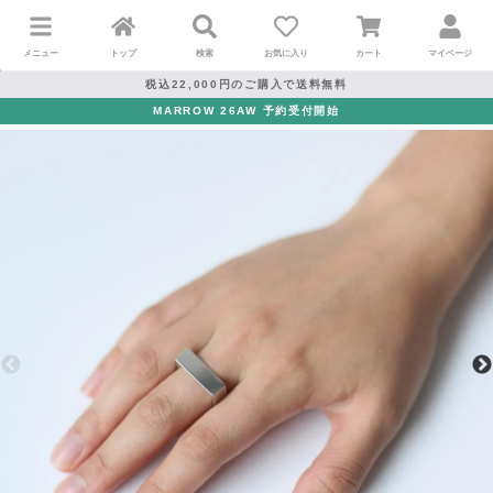
メニュー
トップ
検索
お気に入り
カート
マイページ
税込22,000円のご購入で送料無料
MARROW 26AW 予約受付開始