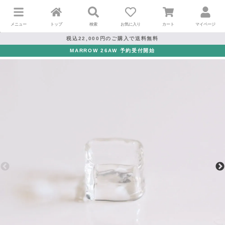
メニュー
トップ
検索
お気に入り
カート
マイページ
税込22,000円のご購入で送料無料
MARROW 26AW 予約受付開始