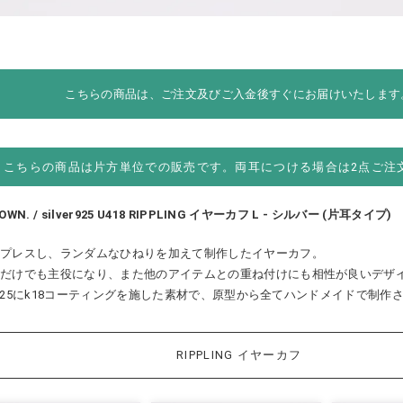
こちらの商品は、ご注文及びご入金後すぐにお届けいたします
こちらの商品は片方単位での販売です。両耳につける場合は2点ご注
OWN. / silver925 U418 RIPPLING イヤーカフ L - シルバー (片耳タイプ)
をプレスし、ランダムなひねりを加えて制作したイヤーカフ。
つだけでも主役になり、また他のアイテムとの重ね付けにも相性が良いデザ
ver925にk18コーティングを施した素材で、原型から全てハンドメイドで制作
RIPPLING イヤーカフ