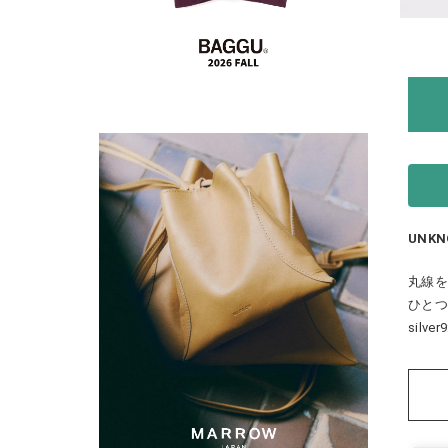
UNKN
丸線
ひと
sil