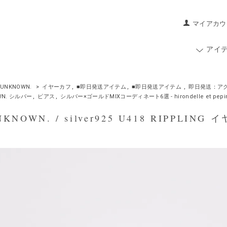
マイアカウ
アイ
UNKNOWN.
>
イヤーカフ
,
■即日発送アイテム
,
■即日発送アイテム
,
即日発送：ア
WN. シルバー
,
ピアス
,
シルバー×ゴールドMIXコーディネート6選 - hirondelle et pepin 
NOWN. / silver925 U418 RIPPLIN