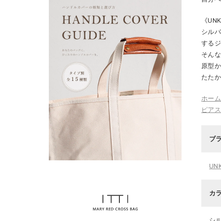
《UN
シル
する
そん
原型
たた
ホー
ピア
ブ
UN
カ
シ