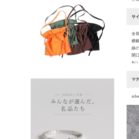
サ
全長
横幅
線の
開口
※
マ
sil