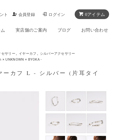
0アイテム
ント
会員登録
ログイン
実店舗のご案内
ブログ
お問い合わせ
テム
クセサリー
,
イヤーカフ
,
シルバーアクセサリー
× UNKNOWN × BYOKA -
G イヤーカフ L - シルバー (片耳タイ