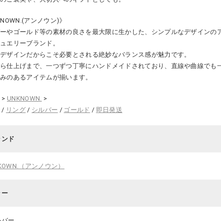
KNOWN.(アンノウン)》
バーやゴールド等の素材の良さを最大限に生かした、シンプルなデザインの
ジュエリーブランド。
なデザインだからこそ必要とされる絶妙なバランス感が魅力です。
から仕上げまで、一つずつ丁寧にハンドメイドされており、直線や曲線でも
かみのあるアイテムが揃います。
ム
>
UNKNOWN.
>
ス
/
リング
/
シルバー
/
ゴールド
/
即日発送
ランド
KOWN.（アンノウン）
ラー
ルバー