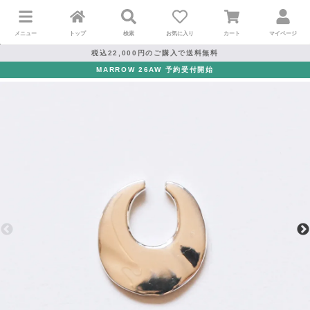
メニュー
トップ
検索
お気に入り
カート
マイページ
税込22,000円のご購入で送料無料
MARROW 26AW 予約受付開始