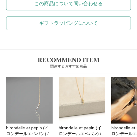
この商品について問い合わせる
ギフトラッピングについて
RECOMMEND ITEM
関連するおすすめ商品
hirondelle et pepin (イ
hirondelle et
hirondelle et pepin (イ
ロンデールエペパン) /
ロンデールエペ
ロンデールエペパン) /