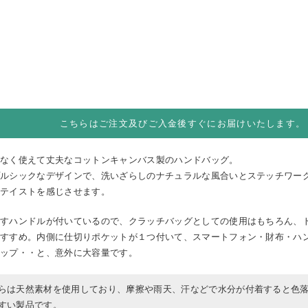
こちらはご注文及びご入金後すぐにお届けいたします。
ねなく使えて丈夫なコットンキャンバス製のハンドバッグ。
プルシックなデザインで、洗いざらしのナチュラルな風合いとステッチワー
クテイストを感じさせます。
通すハンドルが付いているので、クラッチバッグとしての使用はもちろん、
おすすめ。内側に仕切りポケットが１つ付いて、スマートフォン・財布・ハ
リップ・・と、意外に大容量です。
らは天然素材を使用しており、摩擦や雨天、汗などで水分が付着すると色
すい製品です。