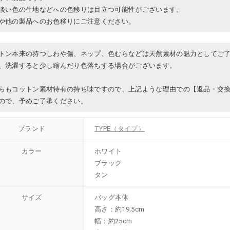
淡い色の生地などへの色移りは目立つ可能性がございます。
や他の製品へのお色移りにご注意ください。
トン本来の持つしわや傷、ネップ、色むらなどは天然素材の魅力としてご
、洗濯すると少し縮んだり色落ちする場合がございます。
らもコットン素材特有の持ち味ですので、上記ような理由での【返品・交
ので、予めご了承ください。
ブランド
TYPE（タイプ）
カラー
ホワイト
ブラック
タン
サイズ
バッグ本体
高さ：約19.5cm
幅：約25cm