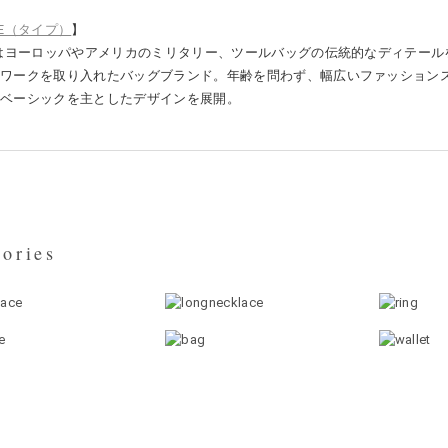
PE（タイプ）
】
Eはヨーロッパやアメリカのミリタリー、ツールバッグの伝統的なディテー
ドワークを取り入れたバッグブランド。年齢を問わず、幅広いファッション
、ベーシックを主としたデザインを展開。
ories