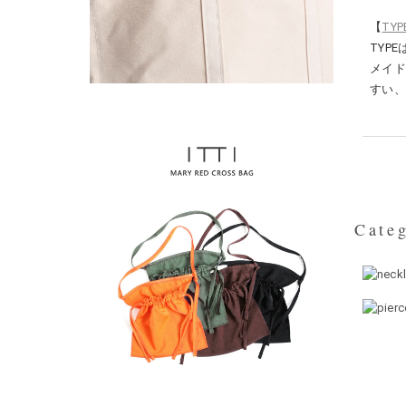
【
TY
TYP
メイ
すい
Categ