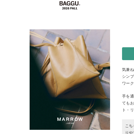
気兼
シン
ワー
手を
ても
ト・
こち
りや