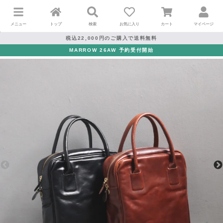
メニュー
トップ
検索
お気に入り
カート
マイページ
税込22,000円のご購入で送料無料
MARROW 26AW 予約受付開始