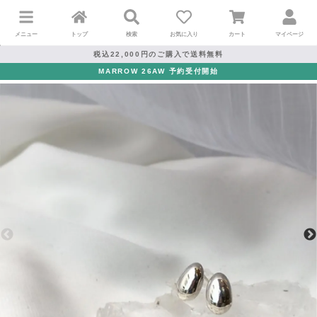
メニュー
トップ
検索
お気に入り
カート
マイページ
税込22,000円のご購入で送料無料
MARROW 26AW 予約受付開始