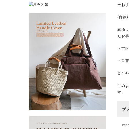
〜お
(真鍮)
真鍮は
たお
・市
・重曹
また
このよ
す。
ブ
mn