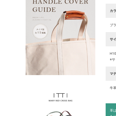
カ
ブ
サ
H1
※
マ
牛
革