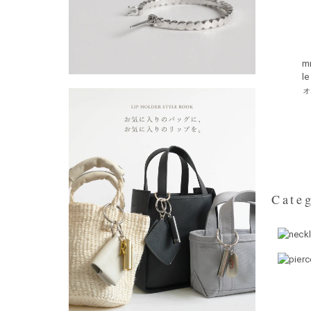
m
l
ォ
Categ