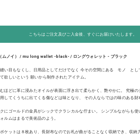
こちらはご注文及びご入金後、すぐにお届けいたします。
（ムノイ） / mu long wallet -black- / ロングウォレット - ブラック
縫い目もなくし、日用品としてだけでなく 今その空間にある モノ とし
て欲しいという 願いから制作されたアイテム。
むほどに革に浸みたオイルが表面に浮き出て柔らかく、艶やかに。 究極の
用してくうちに出てくる傷などは味となり、 その人ならではの味のある財
クにゴールドの金具がシックでクラシカルな佇まい。 シンプルながらも使
フォルムはまるで美術品のよう。
ドポケットは８枚あり、長財布なのでお札が曲がることなく収納でき、収納