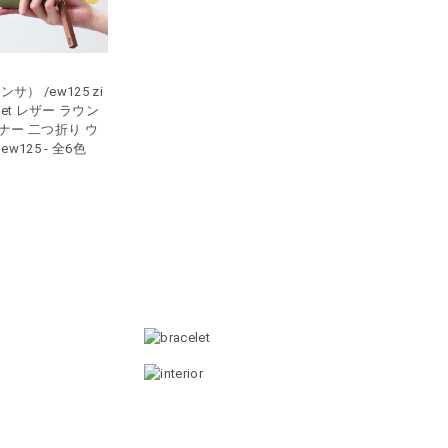
ンサ） /ew125 zi
allet レザー ラウン
ナー 二つ折り ウ
w125 - 全6色