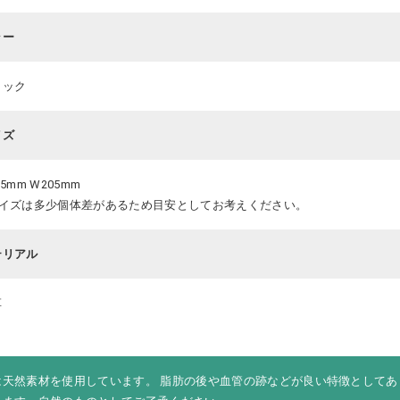
ラー
ラック
イズ
05mm W205mm
サイズは多少個体差があるため目安としてお考えください。
テリアル
革
は天然素材を使用しています。 脂肪の後や血管の跡などが良い特徴としてあ