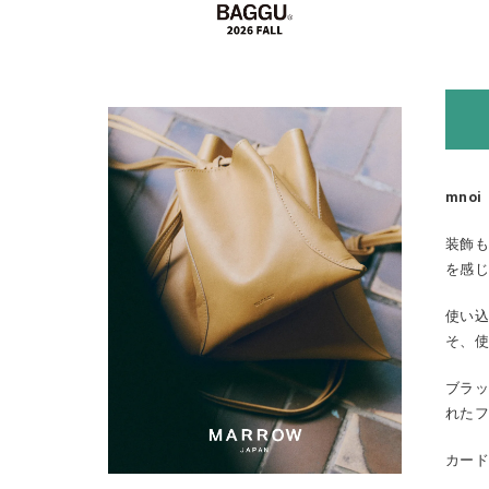
mnoi
装飾も
を感じ
使い込
そ、使
ブラッ
れた
カー