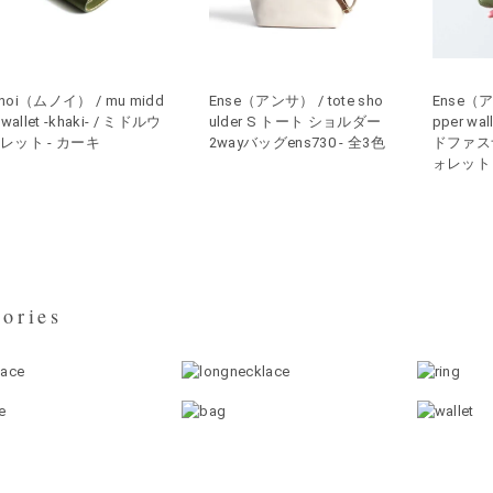
noi（ムノイ） / mu midd
Ense（アンサ） / tote sho
Ense（ア
e wallet -khaki- / ミドルウ
ulder S トート ショルダー
pper w
レット - カーキ
2wayバッグens730 - 全3色
ドファス
ォレット e
ories