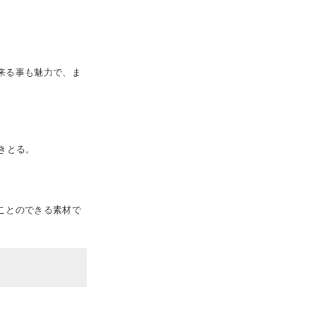
来る事も魅力で、ま
きとる。
ことのできる素材で