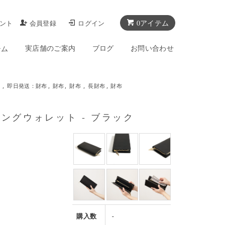
0アイテム
ント
会員登録
ログイン
実店舗のご案内
ブログ
お問い合わせ
テム
,
即日発送：財布
,
財布
,
財布
,
長財布
,
財布
- / ロングウォレット - ブラック
購入数
-