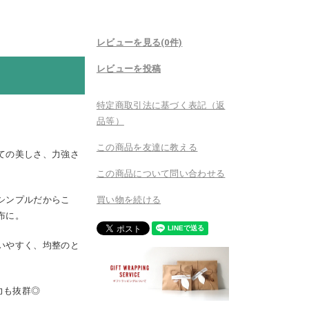
レビューを見る(0件)
レビューを投稿
特定商取引法に基づく表記（返
品等）
この商品を友達に教える
ての美しさ、力強さ
この商品について問い合わせる
シンプルだからこ
買い物を続ける
布に。
いやすく、均整のと
力も抜群◎