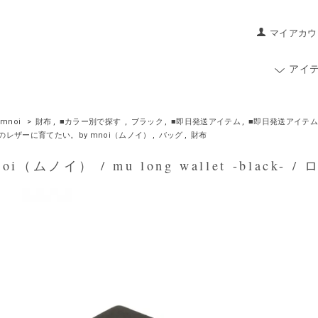
マイアカウ
アイ
mnoi
>
財布
,
■カラー別で探す
,
ブラック
,
■即日発送アイテム
,
■即日発送アイテム
のレザーに育てたい。by mnoi（ムノイ）
,
バッグ
,
財布
i（ムノイ） / mu long wallet -black