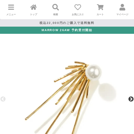
メニュー
トップ
検索
お気に入り
カート
マイページ
税込22,000円のご購入で送料無料
MARROW 26AW 予約受付開始