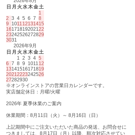
2026年8月
日
月
火
水
木
金
土
1
2
3
4
5
6
7
8
9
10
11
12
13
14
15
16
17
18
19
20
21
22
23
24
25
26
27
28
29
30
31
2026年9月
日
月
火
水
木
金
土
1
2
3
4
5
6
7
8
9
10
11
12
13
14
15
16
17
18
19
20
21
22
23
24
25
26
27
28
29
30
※オンラインストアの営業日カレンダーです。
実店舗定休日：月曜/火曜
2026年 夏季休業のご案内
休業期間：8月11日（火）～ 8月16日（日）
上記期間中にご注文いただいた商品の発送、お問合せに
つきましては、8月17日（月）以降、順次対応させてい