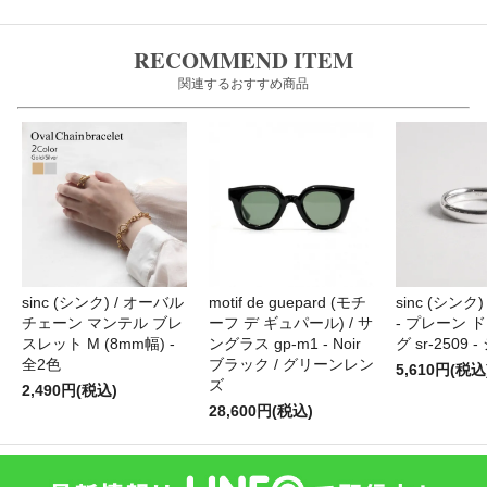
RECOMMEND ITEM
関連するおすすめ商品
sinc (シンク) / オーバル
motif de guepard (モチ
sinc (シンク) /
チェーン マンテル ブレ
ーフ デ ギュパール) / サ
- プレーン 
スレット M (8mm幅) -
ングラス gp-m1 - Noir
グ sr-2509
全2色
ブラック / グリーンレン
5,610円(税込
ズ
2,490円(税込)
28,600円(税込)