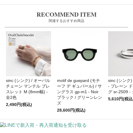
RECOMMEND ITEM
関連するおすすめ商品
sinc (シンク) / オーバル
motif de guepard (モチ
sinc (シンク) /
チェーン マンテル ブレ
ーフ デ ギュパール) / サ
- プレーン 
スレット M (8mm幅) -
ングラス gp-m1 - Noir
グ sr-2509
全2色
ブラック / グリーンレン
5,610円(税込
ズ
2,490円(税込)
28,600円(税込)