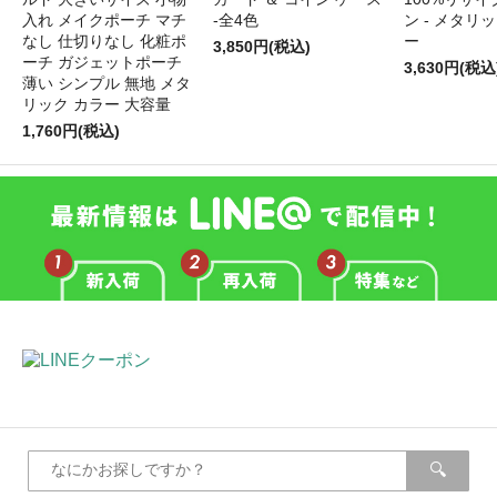
入れ メイクポーチ マチ
-全4色
ン - メタリ
なし 仕切りなし 化粧ポ
ー
3,850円(税込)
ーチ ガジェットポーチ
3,630円(税込
薄い シンプル 無地 メタ
リック カラー 大容量
1,760円(税込)