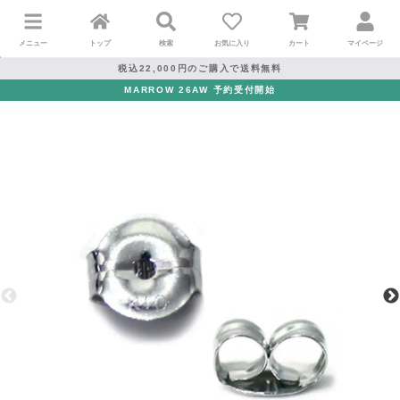
メニュー
トップ
検索
お気に入り
カート
マイページ
税込22,000円のご購入で送料無料
MARROW 26AW 予約受付開始