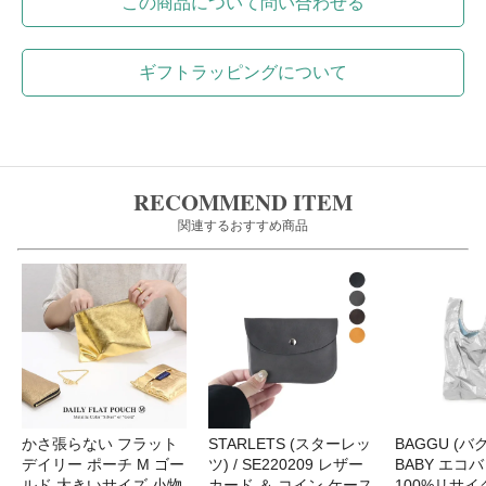
この商品について問い合わせる
ギフトラッピングについて
RECOMMEND ITEM
関連するおすすめ商品
かさ張らない フラット
STARLETS (スターレッ
BAGGU (バグ
デイリー ポーチ M ゴー
ツ) / SE220209 レザー
BABY エコバ
ルド 大きいサイズ 小物
カード ＆ コイン ケース
100%リサ