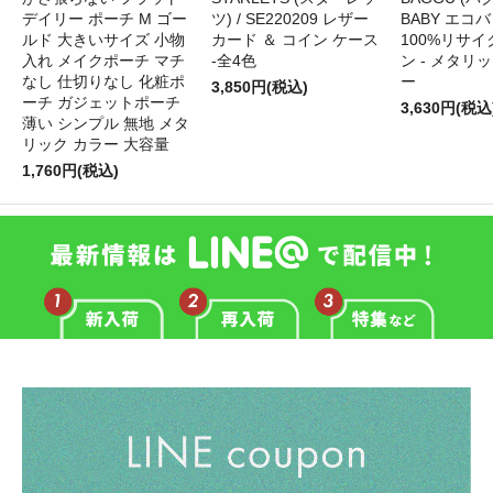
デイリー ポーチ M ゴー
ツ) / SE220209 レザー
BABY エコバ
ルド 大きいサイズ 小物
カード ＆ コイン ケース
100%リサ
入れ メイクポーチ マチ
-全4色
ン - メタリ
なし 仕切りなし 化粧ポ
ー
3,850円(税込)
ーチ ガジェットポーチ
3,630円(税込
薄い シンプル 無地 メタ
リック カラー 大容量
1,760円(税込)