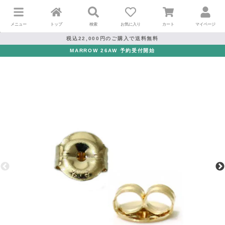
メニュー
トップ
検索
お気に入り
カート
マイページ
税込22,000円のご購入で送料無料
MARROW 26AW 予約受付開始