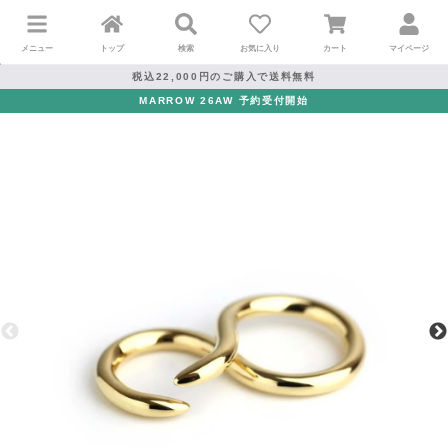
メニュー
トップ
検索
お気に入り
カート
マイページ
税込22,000円のご購入で送料無料
MARROW 26AW 予約受付開始