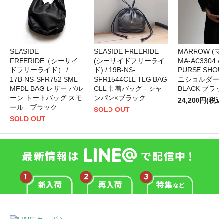
SEASIDE
SEASIDE FREERIDE
MARROW (マ
FREERIDE（シーサイ
(シーサイドフリーライ
MA-AC3304 
ドフリーライド） /
ド) / 19B-NS-
PURSE SHO
17B-NS-SFR752 SML
SFR1544CLL TLG BAG
ニショルダー
MFDL BAG レザー バル
CLL 巾着バッグ - シャ
BLACK ブラ
ーン トートバッグ スモ
ンパン×ブラック
24,200円(税
ール - ブラック
SOLD OUT
SOLD OUT