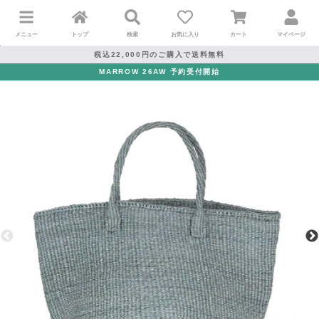
メニュー
トップ
検索
お気に入り
カート
マイページ
税込22,000円のご購入で送料無料
MARROW 26AW 予約受付開始