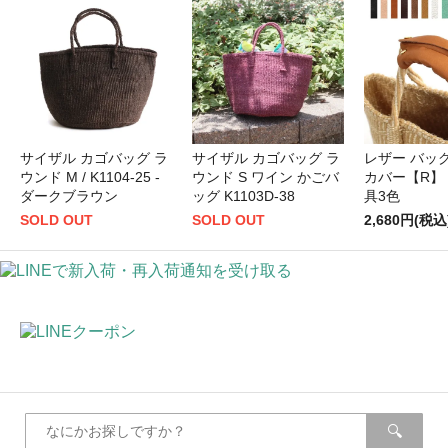
サイザル カゴバッグ ラ
サイザル カゴバッグ ラ
レザー バッ
ウンド M / K1104-25 -
ウンド S ワイン かごバ
カバー【R】 
ダークブラウン
ッグ K1103D-38
具3色
SOLD OUT
SOLD OUT
2,680円(税込