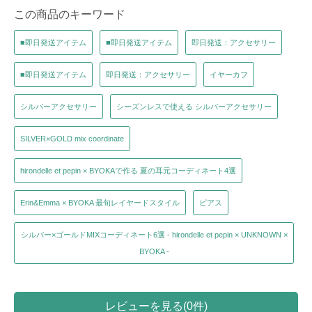
この商品のキーワード
■即日発送アイテム
■即日発送アイテム
即日発送：アクセサリー
■即日発送アイテム
即日発送：アクセサリー
イヤーカフ
シルバーアクセサリー
シーズンレスで使える シルバーアクセサリー
SILVER×GOLD mix coordinate
hirondelle et pepin × BYOKAで作る 夏の耳元コーディネート4選
Erin&Emma × BYOKA 最旬レイヤードスタイル
ピアス
シルバー×ゴールドMIXコーディネート6選 - hirondelle et pepin × UNKNOWN ×
BYOKA -
レビューを見る(0件)