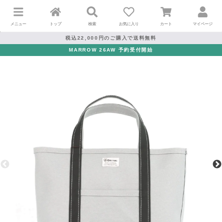
メニュー
トップ
検索
お気に入り
カート
マイページ
税込22,000円のご購入で送料無料
MARROW 26AW 予約受付開始