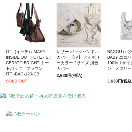
ITTI (イッチ) / MARY
レザー バッグハンドル
BAGGU (バグ
INSIDE OUT TOTE - S /
カバー 【IV】 アイボリ
BABY エコバ
CERATO BRIGHT トー
ーカラー 2サイズ 淡色
100%リサ
トバッグ - ブラウン
カバー
ン - メタリ
ITTI-BAG-129-CB
ー
2,680円(税込)
SOLD OUT
3,630円(税込