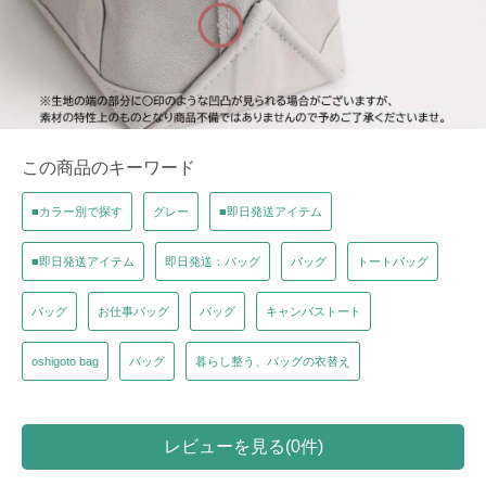
この商品のキーワード
■カラー別で探す
グレー
■即日発送アイテム
■即日発送アイテム
即日発送：バッグ
バッグ
トートバッグ
バッグ
お仕事バッグ
バッグ
キャンバストート
oshigoto bag
バッグ
暮らし整う、バッグの衣替え
レビューを見る(0件)