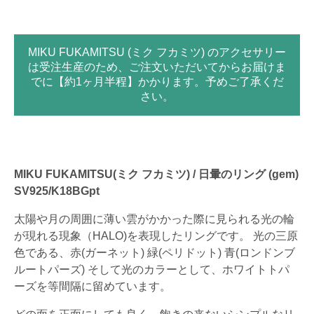
MIKU FUKAMITSU (ミク フカミツ) のアクセサリー
は受注生産のため、ご注文いただいてからお届けま
でに【約1ヶ月半程】かかります。予めご了承くだ
さい。
MIKU FUKAMITSU(ミク フカミツ) / 日暈のリング (gem)
SV925/K18BGpt
太陽や月の周囲に薄い雲がかかった際に見られる光の輪
が現れる現象（HALO)を表現したリングです。 光の三原
色である、赤(ガーネット) 緑(ペリドット) 青(ロンドンブ
ルートパーズ) そして光のカラーとして、ホワイトトパ
ーズを等間隔に留めています。