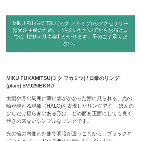
MIKU FUKAMITSU (ミク フカミツ) のアクセサリー
は受注生産のため、ご注文いただいてからお届けま
でに【約1ヶ月半程】かかります。予めご了承くだ
さい。
MIKU FUKAMITSU(ミク フカミツ) / 日暈のリング
(plain) SV925/BKRD
太陽や月の周囲に薄い雲がかかった際に見られる、光の
輪が現れる現象（HALO)を表現したリングです。 ほんの
少しだけ揺らぎのある形は、どの面を正面にしても良く
飽きの来ないシンプルなリングです。
光の輪の内側と外側で明暗が違うことから、ブラックロ