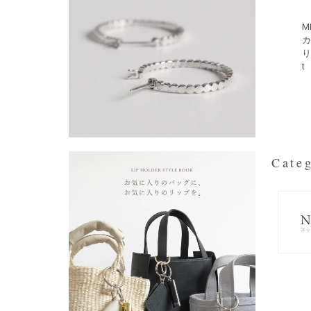
M
カ
り
t
Categ