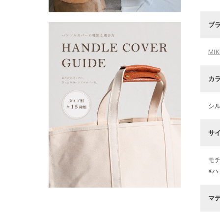
ブ
MI
カ
シ
サ
モチ
※
マ