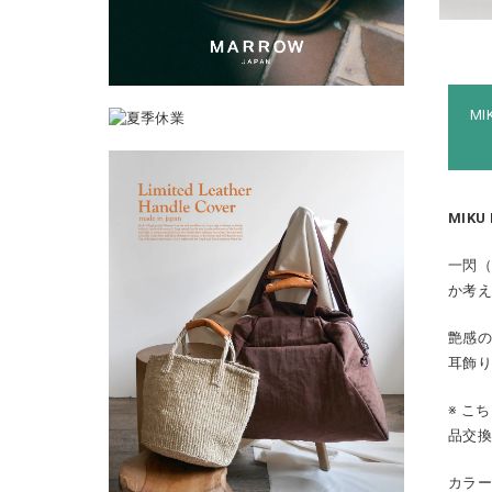
M
MIKU
一閃（
か考
艶感
耳飾
※ こ
品交
カラ