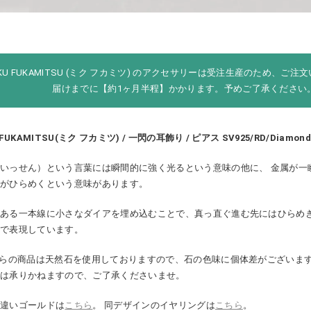
IKU FUKAMITSU (ミク フカミツ) のアクセサリーは受注生産のため、ご
届けまでに【約1ヶ月半程】かかります。予めご了承ください
 FUKAMITSU(ミク フカミツ) / 一閃の耳飾り / ピアス SV925/RD/Diamond
いっせん）という言葉には瞬間的に強く光るという意味の他に、 金属が一
えがひらめくという意味があります。
のある一本線に小さなダイアを埋め込むことで、真っ直ぐ進む先にはひらめ
りで表現しています。
ちらの商品は天然石を使用しておりますので、石の色味に個体差がございます
換は承りかねますので、ご了承くださいませ。
ー違いゴールドは
こちら
。 同デザインのイヤリングは
こちら
。