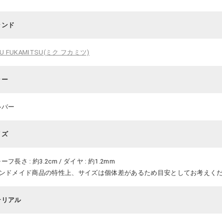
ランド
KU FUKAMITSU(ミク フカミツ)
ラー
ルバー
イズ
ーフ長さ : 約3.2cm / ダイヤ : 約1.2mm
ハンドメイド商品の特性上、サイズは個体差があるため目安としてお考えく
テリアル