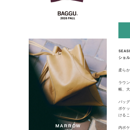
SEAS
ショル
柔ら
ラウン
帳、大
バッ
ポケ
ける
内ポケ