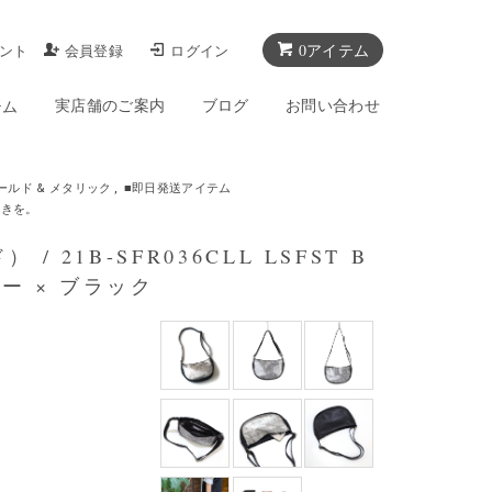
0アイテム
ント
会員登録
ログイン
実店舗のご案内
ブログ
お問い合わせ
テム
ールド & メタリック
,
■即日発送アイテム
めきを。
 21B-SFR036CLL LSFST B
ー × ブラック