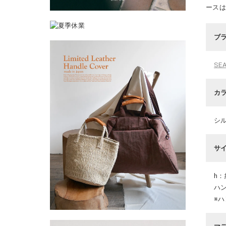
ース
ブ
SEA
カ
シル
サ
h：
ハン
※