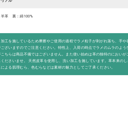
テリアル
羊革 裏：綿100%
メ加工を施しているため摩擦やご使用の過程でラメ粒子が剥がれ落ち、手や
がございますのでご注意ください。特性上、入荷の時点でラメのムラのよう
がこちらは商品不備ではございません。また使い始めは革の独特のにおいが
承くださいませ。 天然皮革を使用し、洗い加工を施しています。革本来のし
工による肌理むら、色むらなどは素材の魅力としてご了承ください。