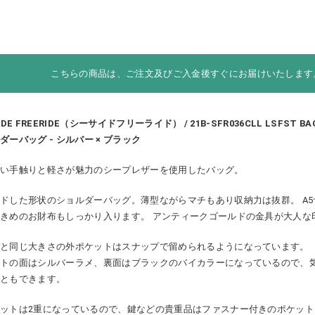
こちらの商品は、ご注文及びご入金後すぐにお届けいたします
IDE FREERIDE（シーサイドフリーライド） / 21B-SFR036CLL LSFST B
ダーバッグ - シルバー × ブラック
かい手触りと軽さが魅力のシープレザーを使用したバッグ。
ドした形状のショルダーバッグ。薄型ながらマチもあり収納力は抜群。 A
きめのお財布もしっかり入ります。 アンティークゴールドの金具が大人な
グと同じ大きさの外ポケットはスナップで留められるようになっています。
ットの面はシルバーラメ、裏面はブラックのバイカラーになっているので、
こともできます。
ットは2重になっているので、鍵などの貴重品はファスナー付きのポケット