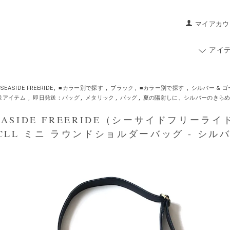
マイアカウ
アイ
SEASIDE FREERIDE
,
■カラー別で探す
,
ブラック
,
■カラー別で探す
,
シルバー & ゴ
送アイテム
,
即日発送：バッグ
,
メタリック
,
バッグ
,
夏の陽射しに、シルバーのきら
SIDE FREERIDE（シーサイドフリーライド） /
 CLL ミニ ラウンドショルダーバッグ - シルバ