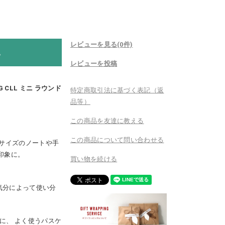
レビューを見る(0件)
。
レビューを投稿
AG CLL ミニ ラウンド
特定商取引法に基づく表記（返
品等）
この商品を友達に教える
この商品について問い合わせる
5サイズのノートや手
印象に。
買い物を続ける
気分によって使い分
に、 よく使うパスケ