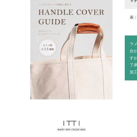
マ
表：
ラ
合
す
了
加