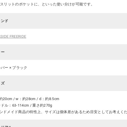
はスリットのポケットに、といった使い分けが可能です。
ランド
SIDE FREERIDE
ラー
バー × ブラック
イズ
約20cm / w：約28cm / d：約8.5cm
ドル：63-114cm / 重さ約270g
ハンドメイド商品の特性上、サイズは個体差があるため目安としてお考えく