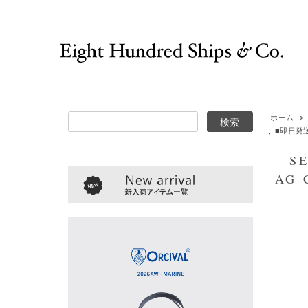
ホーム
>
,
■即日発
SEA
AG