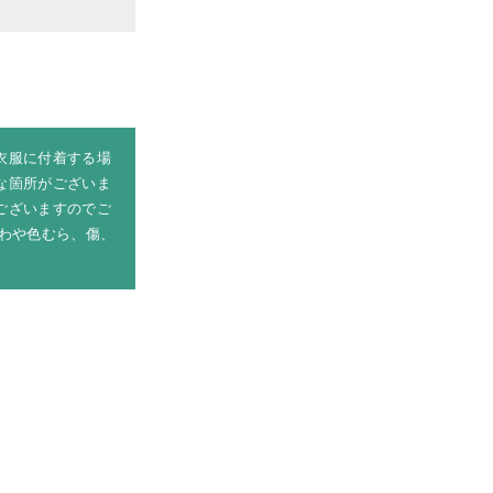
衣服に付着する場
な箇所がございま
ございますのでご
わや色むら、傷、