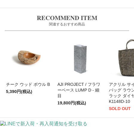
RECOMMEND ITEM
関連するおすすめ商品
チーク ウッド ボウル B
AJI PROJECT / フラワ
アクリル サ
ーベース LUMP D - 細
バッグ ラウンド
5,390円(税込)
目
ラック ダイヤ
K1148D-10
19,800円(税込)
SOLD OUT