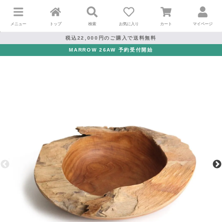
メニュー
トップ
検索
お気に入り
カート
マイページ
税込22,000円のご購入で送料無料
MARROW 26AW 予約受付開始